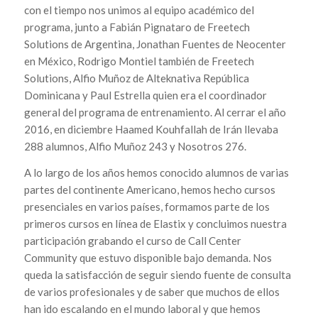
El arte de enseñar es el arte de asistir el
descubrimiento
Mark Van Doren
En el año 2011 recibimos una invitación para ser
instructores de Elastix en Colombia. Para ese entonces,
el programa de entrenamiento y certificación de Elastix
llevaba 2 años en todo latinoamérica. Asumimos el reto y
con el tiempo nos unimos al equipo académico del
programa, junto a Fabián Pignataro de Freetech
Solutions de Argentina, Jonathan Fuentes de Neocenter
en México, Rodrigo Montiel también de Freetech
Solutions, Alfio Muñoz de Alteknativa República
Dominicana y Paul Estrella quien era el coordinador
general del programa de entrenamiento. Al cerrar el año
2016, en diciembre Haamed Kouhfallah de Irán llevaba
288 alumnos, Alfio Muñoz 243 y Nosotros 276.